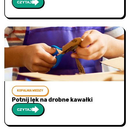
CZYTAJ
KOPALNIA WIEDZY
Potnij lęk na drobne kawałki
CZYTAJ