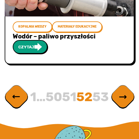
KOPALNIA WIEDZY
MATERIAŁY EDUKACYJNE
Wodór – paliwo przyszłości
CZYTAJ
1
…
50
51
52
53