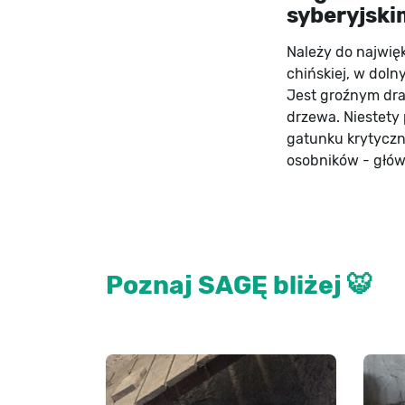
syberyjski
Należy do najwięk
chińskiej, w dol
Jest groźnym dra
drzewa. Niestety 
gatunku krytyczni
osobników - głów
Poznaj SAGĘ bliżej 🐯