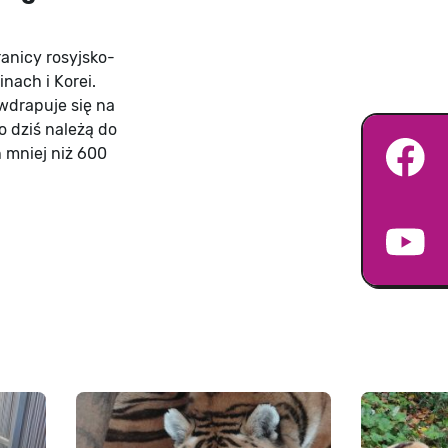
ranicy rosyjsko-
nach i Korei.
wdrapuje się na
o dziś należą do
h mniej niż 600