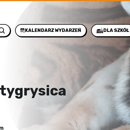
KALENDARZ WYDARZEŃ
DLA SZKÓŁ
tygrysica
em