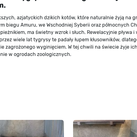
m.
szych, azjatyckich dzikich kotów, które naturalnie żyją na g
nym biegu Amuru, we Wschodniej Syberii oraz północnych Chi
pieżnikiem, ma świetny wzrok i słuch. Rewelacyjnie pływa i 
przez wiele lat tygrysy te padały łupem kłusowników, dlateg
e zagrożonego wyginięciem. W tej chwili na świecie żyje ic
nie w ogrodach zoologicznych.