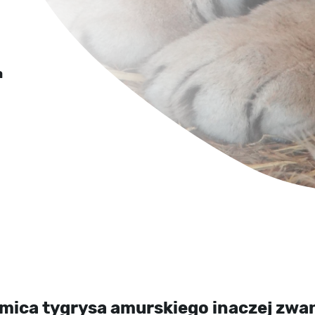
a
amica tygrysa amurskiego inaczej zw