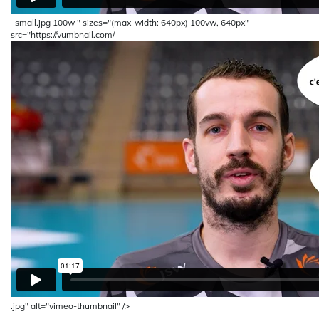
_small.jpg 100w " sizes="(max-width: 640px) 100vw, 640px"
src="https://vumbnail.com/
.jpg" alt="vimeo-thumbnail" />