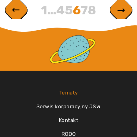
1
…
4
5
6
7
8
Tematy
Serwis korporacyjny JSW
Kontakt
RODO