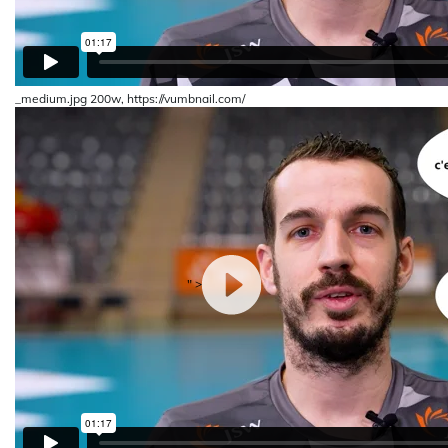
_medium.jpg 200w, https://vumbnail.com/
" >