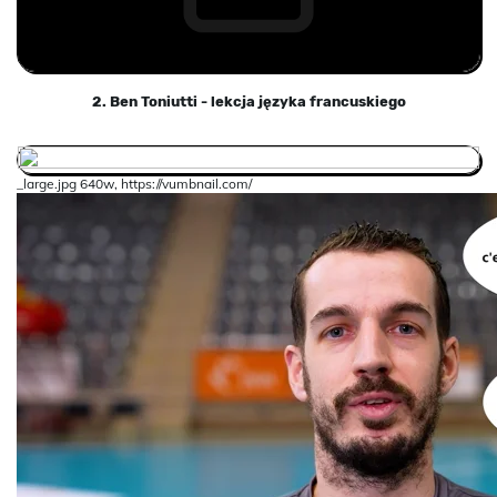
2. Ben Toniutti - lekcja języka francuskiego
_large.jpg 640w, https://vumbnail.com/