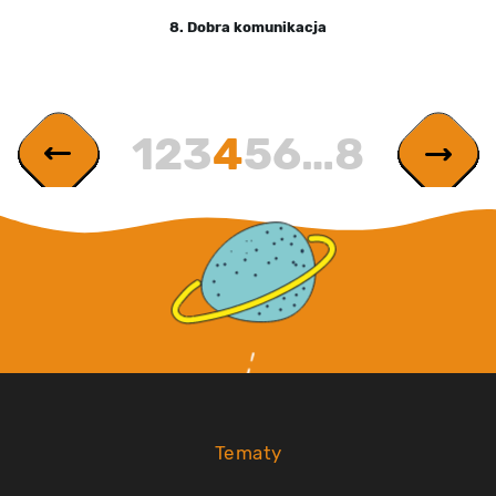
8. Dobra komunikacja
1
2
3
4
5
6
…
8
Tematy