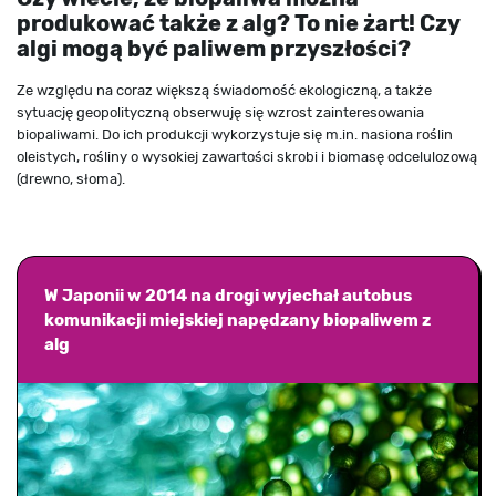
produkować także z alg? To nie żart! Czy
algi mogą być paliwem przyszłości?
Ze względu na coraz większą świadomość ekologiczną, a także
sytuację geopolityczną obserwuję się wzrost zainteresowania
biopaliwami. Do ich produkcji wykorzystuje się m.in. nasiona roślin
oleistych, rośliny o wysokiej zawartości skrobi i biomasę odcelulozową
(drewno, słoma).
W Japonii w 2014 na drogi wyjechał autobus
komunikacji miejskiej napędzany biopaliwem z
alg