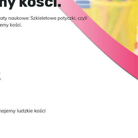
my kości.
aty naukowe: Szkieletowe potyczki, czyli
emy kości.
!
najemy ludzkie kości