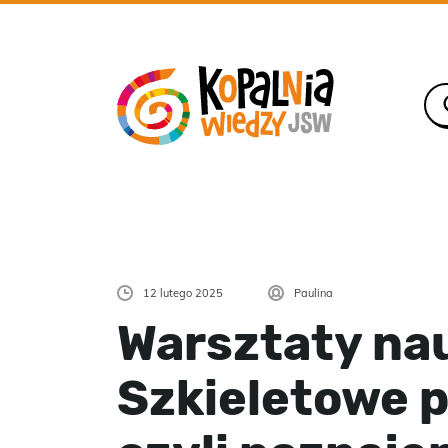
12 lutego 2025
Paulina
Warsztaty na
Szkieletowe p