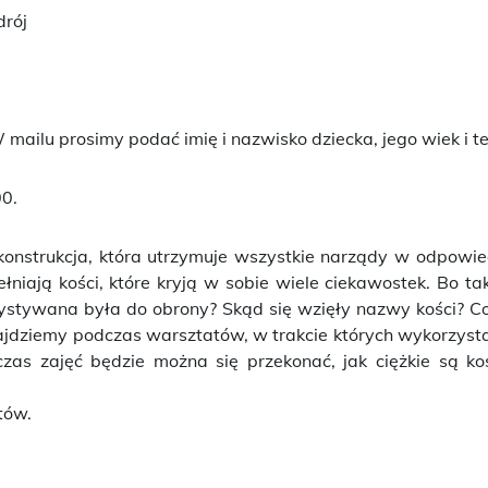
drój
W mailu prosimy podać imię i nazwisko dziecka, jego wiek i t
0.
konstrukcja, która utrzymuje wszystkie narządy w odpowied
łniają kości, które kryją w sobie wiele ciekawostek. Bo tak
rzystywana była do obrony? Skąd się wzięły nazwy kości? 
najdziemy podczas warsztatów, w trakcie których wykorzys
czas zajęć będzie można się przekonać, jak ciężkie są kośc
tów.