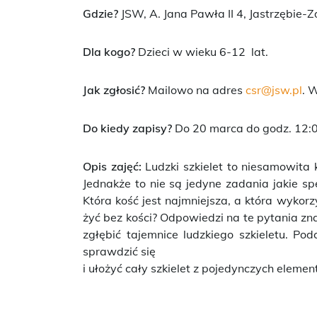
Gdzie?
JSW, A. Jana Pawła II 4, Jastrzębie-Z
Dla kogo?
Dzieci w wieku 6-12 lat.
Jak zgłosić?
Mailowo na adres
csr@jsw.pl
. 
Do kiedy zapisy?
Do 20 marca do godz. 12:0
Opis zajęć:
Ludzki szkielet to niesamowita 
Jednakże to nie są jedyne zadania jakie spe
Która kość jest najmniejsza, a która wyko
żyć bez kości? Odpowiedzi na te pytania z
zgłębić tajemnice ludzkiego szkieletu. Pod
sprawdzić się
i ułożyć cały szkielet z pojedynczych elemen