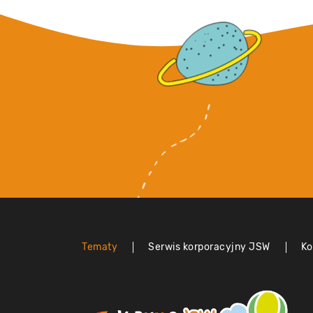
Tematy
Serwis korporacyjny JSW
Ko