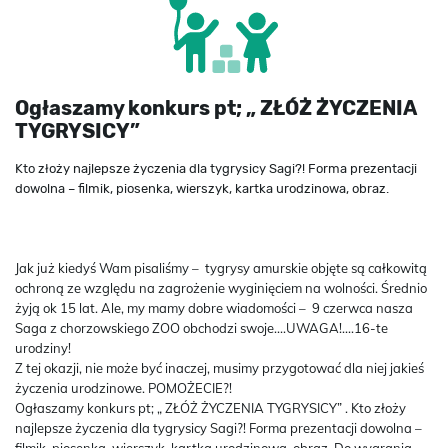
Ogłaszamy konkurs pt; „ ZŁÓŻ ŻYCZENIA
TYGRYSICY”
Kto złoży najlepsze życzenia dla tygrysicy Sagi?! Forma prezentacji
dowolna – filmik, piosenka, wierszyk, kartka urodzinowa, obraz.
Jak już kiedyś Wam pisaliśmy – tygrysy amurskie objęte są całkowitą
ochroną ze względu na zagrożenie wyginięciem na wolności. Średnio
żyją ok 15 lat. Ale, my mamy dobre wiadomości – 9 czerwca nasza
Saga z chorzowskiego ZOO obchodzi swoje….UWAGA!….16-te
urodziny!
Z tej okazji, nie może być inaczej, musimy przygotować dla niej jakieś
życzenia urodzinowe. POMOŻECIE?!
Ogłaszamy konkurs pt; „ ZŁÓŻ ŻYCZENIA TYGRYSICY” . Kto złoży
najlepsze życzenia dla tygrysicy Sagi?! Forma prezentacji dowolna –
filmik, piosenka, wierszyk, kartka urodzinowa, obraz.
Do wygrania