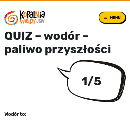
MENU
QUIZ – wodór –
paliwo przyszłości
1
/
5
Wodór to:
G