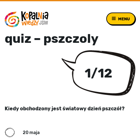
MENU
quiz – pszczoly
1
/
12
Kiedy obchodzony jest światowy dzień pszczół?
C
20 maja