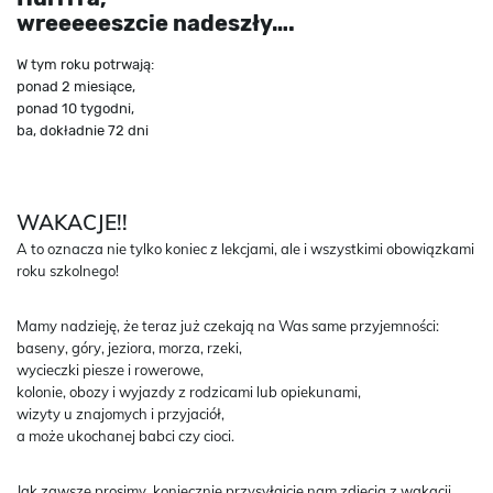
wreeeeeszcie nadeszły….
W tym roku potrwają:
ponad 2 miesiące,
ponad 10 tygodni,
ba, dokładnie 72 dni
WAKACJE!!
A to oznacza nie tylko koniec z lekcjami, ale i wszystkimi obowiązkami
roku szkolnego!
Mamy nadzieję, że teraz już czekają na Was same przyjemności:
baseny, góry, jeziora, morza, rzeki,
wycieczki piesze i rowerowe,
kolonie, obozy i wyjazdy z rodzicami lub opiekunami,
wizyty u znajomych i przyjaciół,
a może ukochanej babci czy cioci.
Jak zawsze prosimy, koniecznie przysyłajcie nam zdjęcia z wakacji