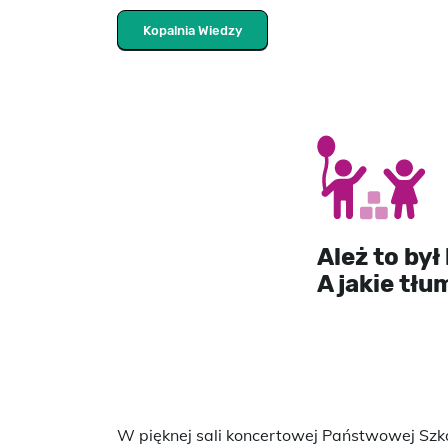
Kopalnia Wiedzy
Ależ to był
A jakie tłu
W pięknej sali koncertowej Państwowej Szkoł