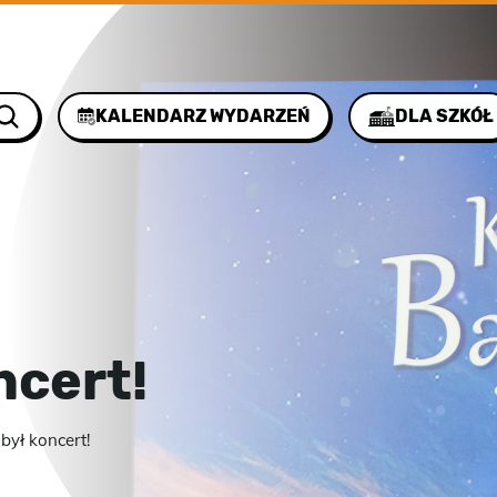
KALENDARZ WYDARZEŃ
DLA SZKÓŁ
ncert!
 był koncert!