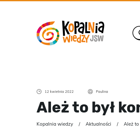
12 kwietnia 2022
Paulina
Ależ to był ko
Kopalnia wiedzy
Aktualności
Ależ to